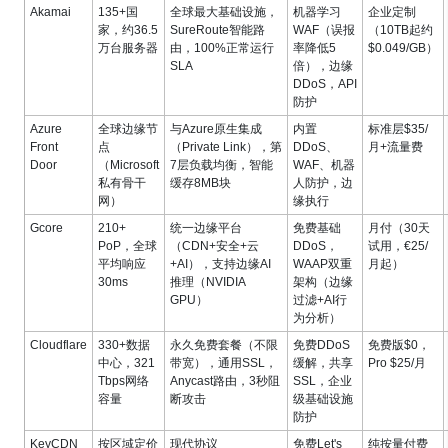
Akamai
135+国
全球最大基础设施，
机器学习
企业定制
家，约36.5
SureRoute智能路
WAF（误报
（10TB起约
万台服务器
由，100%正常运行
率降低5
$0.049/GB）
SLA
倍），边缘
DDoS，API
防护
Azure
全球边缘节
与Azure原生集成
内置
标准层$35/
Front
点
（Private Link），第
DDoS、
月+流量费
Door
（Microsoft
7层负载均衡，智能
WAF、机器
私有骨干
缓存8MB块
人防护，边
网）
缘执行
Gcore
210+
统一边缘平台
免费基础
月付（30天
PoP，全球
（CDN+安全+云
DDoS，
试用，€25/
平均响应
+AI），支持边缘AI
WAAP双重
月起）
30ms
推理（NVIDIA
架构（边缘
GPU）
过滤+AI行
为分析）
Cloudflare
330+数据
永久免费套餐（不限
免费DDoS
免费版$0，
中心，321
带宽），通用SSL，
缓解，共享
Pro $25/月
Tbps网络
Anycast路由，3秒阻
SSL，企业
容量
断攻击
级基础设施
防护
KeyCDN
按区域定价
现代协议
免费Let's
纯按量付费