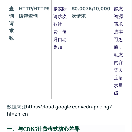
查
HTTP/HTTPS
$0.0075/10,000
按实际
静态
询
缓存查询
次请求
请求次
资源
请
数计
请求
求
费，每
成本
数
月自动
可忽
累加
略，
动态
内容
需关
注请
求量
级
数据来源
https://cloud.google.com/cdn/pricing?
hl=zh-cn
一、与CDN5计费模式核心差异