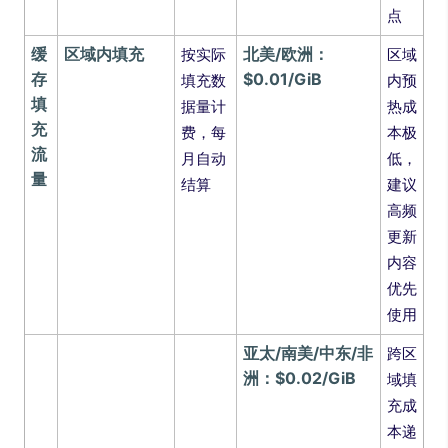
点
缓
区域内填充
北美/欧洲：
按实际
区域
存
$0.01/GiB
填充数
内预
填
据量计
热成
充
费，每
本极
流
月自动
低，
量
结算
建议
高频
更新
内容
优先
使用
亚太/南美/中东/非
跨区
洲：$0.02/GiB
域填
充成
本递