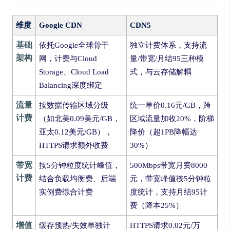
维度
Google CDN
CDN5
基础
依托Google全球骨干
独立计费体系，支持流
架构
网，计费与Cloud
量/带宽/月结95三种模
Storage、Cloud Load
式，与云存储解耦
Balancing深度绑定
流量
按数据传输区域分级
统一单价0.16元/GB，跨
计费
（如北美0.09美元/GB，
区域流量加收20%，阶梯
亚太0.12美元/GB），
降价（超1PB降幅达
HTTPS请求额外收费
30%）
带宽
按5分钟粒度统计峰值，
500Mbps带宽月费8000
计费
结合负载均衡费、后端
元，带宽峰值按5分钟粒
实例费综合计费
度统计，支持月结95计
费（降本25%）
增值
缓存预热/失效单独计
HTTPS请求0.02元/万