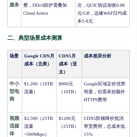
服务
费，DDoS防护需叠加
次，QUIC协议加收0.08
Cloud Armor
元/GB，边缘WAF日均成
本5-8元
二、典型场景成本测算
场景
Google CDN月
CDN5月
成本差异分析
成本（北美）
成本（亚
太）
中小
$1,200（10TB
$900元
Google区域定价优势
型电
流量）
（10TB）
明显，但需承担额外
商
HTTPS费用
视频
$2,500（25TB
$1200元
CDN5阶梯降价抵消
流媒
流量
（25TB）
带宽费用，总成本低
体
+500Mbps）
15%