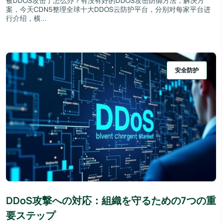
被DDOS攻击了怎么办？有没有好的DDOS攻击防御方法，解决方
案，今天CDN5整理全球十大DDOS云防护平台，分别对每家平台进
行介绍，横...
安全防护
DDoS攻撃への対応：組織を守るための7つの重
要ステップ