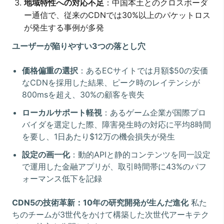
地域特性への対応不足
：中国本土とのクロスボーダ
ー通信で、従来のCDNでは30%以上のパケットロス
が発生する事例が多発
ユーザーが陥りやすい3つの落とし穴
価格偏重の選択
：あるECサイトでは月額$50の安価
なCDNを採用した結果、ピーク時のレイテンシが
800msを超え、30%の顧客を喪失
ローカルサポート軽視
：あるゲーム企業が国際プロ
バイダを選定した際、障害発生時の対応に平均8時間
を要し、1日あたり$12万の機会損失が発生
設定の画一化
：動的APIと静的コンテンツを同一設定
で運用した金融アプリが、取引時間帯に43%のパフ
ォーマンス低下を記録
CDN5の技術革新：10年の研究開発が生んだ進化
私た
ちのチームが3世代をかけて構築した次世代アーキテク