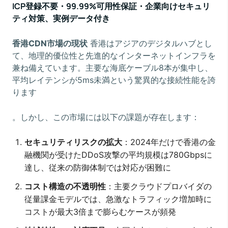
ICP登録不要・99.99%可用性保証・企業向けセキュリ
ティ対策、実例データ付き
香港CDN市場の現状
香港はアジアのデジタルハブとし
て、地理的優位性と先進的なインターネットインフラを
兼ね備えています。主要な海底ケーブル8本が集中し、
平均レイテンシが5ms未満という驚異的な接続性能を誇
ります
。しかし、この市場には以下の課題が存在します：
セキュリティリスクの拡大
：2024年だけで香港の金
融機関が受けたDDoS攻撃の平均規模は780Gbpsに
達し、従来の防御体制では対応が困難に
コスト構造の不透明性
：主要クラウドプロバイダの
従量課金モデルでは、急激なトラフィック増加時に
コストが最大3倍まで膨らむケースが頻発