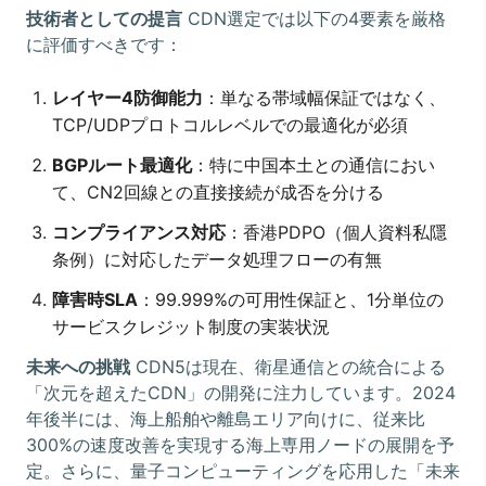
技術者としての提言
CDN選定では以下の4要素を厳格
に評価すべきです：
レイヤー4防御能力
：単なる帯域幅保証ではなく、
TCP/UDPプロトコルレベルでの最適化が必須
BGPルート最適化
：特に中国本土との通信におい
て、CN2回線との直接接続が成否を分ける
コンプライアンス対応
：香港PDPO（個人資料私隱
条例）に対応したデータ処理フローの有無
障害時SLA
：99.999%の可用性保証と、1分単位の
サービスクレジット制度の実装状況
未来への挑戦
CDN5は現在、衛星通信との統合による
「次元を超えたCDN」の開発に注力しています。2024
年後半には、海上船舶や離島エリア向けに、従来比
300%の速度改善を実現する海上専用ノードの展開を予
定。さらに、量子コンピューティングを応用した「未来