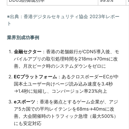
DDoS防御成功率
99.8%
※出典：香港デジタルセキュリティ協会 2023年レポー
ト
業界別成功事例
金融セクター
：香港の老舗銀行がCDN5導入後、モ
バイルアプリの取引処理時間を218ms→70msに改
善。月次ピーク時のシステムダウンをゼロに
ECプラットフォーム
：あるクロスボーダーECが中
国本土ユーザー向けページ読み込み速度を3.4秒
→1.4秒に短縮し、コンバージョン率23%向上
eスポーツ
：香港を拠点とするゲーム企業が、アジ
ア5カ国での平均レイテンシを68ms→40msに改
善。大会開催時のトラフィック急増（最大500%）
にも安定対応