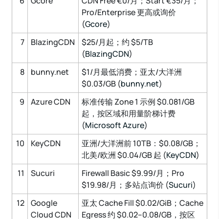
6
Gcore
CDN Free €0/月；Start €35/月；
Pro/Enterprise 更高或询价
(
Gcore
)
7
BlazingCDN
$25/月起；约 $5/TB
(
BlazingCDN
)
8
bunny.net
$1/月最低消费；亚太/大洋洲
$0.03/GB (
bunny.net
)
9
Azure CDN
标准传输 Zone 1 示例 $0.081/GB
起，按区域和用量阶梯计费
(
Microsoft Azure
)
10
KeyCDN
亚洲/大洋洲前 10TB：$0.08/GB；
北美/欧洲 $0.04/GB 起 (
KeyCDN
)
11
Sucuri
Firewall Basic $9.99/月；Pro
$19.98/月；多站点询价 (
Sucuri
)
12
Google
亚太 Cache Fill $0.02/GiB；Cache
Cloud CDN
Egress 约 $0.02–0.08/GB，按区