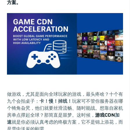
方案。
做游戏，尤其是面向全球玩家的游戏，最头疼啥？十个有
九个会拍桌子：
卡！慢！掉线！
玩家可不管你服务器在哪
个犄角旮旯，他们就要丝滑流畅、随时能战。想靠自家机
房单点撑起全球？那简直是噩梦。这时候，
游戏CDN
加
速
就是你必须认真考虑的终极方案，它不是锦上添花，而
是雪中送炭的刚需。