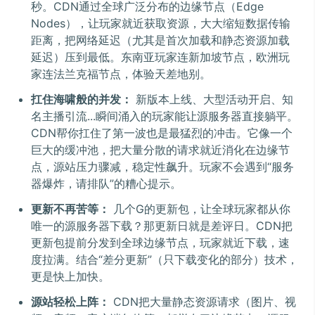
秒。CDN通过全球广泛分布的边缘节点（Edge
Nodes），让玩家就近获取资源，大大缩短数据传输
距离，把网络延迟（尤其是首次加载和静态资源加载
延迟）压到最低。东南亚玩家连新加坡节点，欧洲玩
家连法兰克福节点，体验天差地别。
扛住海啸般的并发：
新版本上线、大型活动开启、知
名主播引流...瞬间涌入的玩家能让源服务器直接躺平。
CDN帮你扛住了第一波也是最猛烈的冲击。它像一个
巨大的缓冲池，把大量分散的请求就近消化在边缘节
点，源站压力骤减，稳定性飙升。玩家不会遇到“服务
器爆炸，请排队”的糟心提示。
更新不再苦等：
几个G的更新包，让全球玩家都从你
唯一的源服务器下载？那更新日就是差评日。CDN把
更新包提前分发到全球边缘节点，玩家就近下载，速
度拉满。结合“差分更新”（只下载变化的部分）技术，
更是快上加快。
源站轻松上阵：
CDN把大量静态资源请求（图片、视