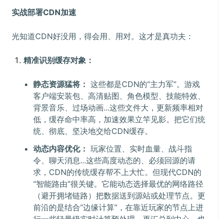
实战部署CDN加速
光知道CDN好没用，得会用、用对。这才是真功夫：
精准识别缓存对象：
静态资源猛将：
这些都是CDN的“主力军”。游戏
客户端安装包、高清贴图、角色模型、技能特效、
背景音乐、过场动画...这些文件大，更新频率相对
低，缓存命中率高，加速效果立竿见影。把它们统
统、彻底、坚决地交给CDN缓存。
动态内容优化：
玩家位置、实时血量、战斗指
令、聊天消息...这些高度动态的、必须回源的请
求，CDN的传统缓存帮不上大忙。但现代CDN的
“智能路由”很关键。它能动态选择最优的网络路径
（避开拥堵链路）把数据送到源站或处理节点。更
前沿的是结合“边缘计算”，在靠近玩家的节点上进
行一些轻量级实时计算预处理，再汇总到中心，也